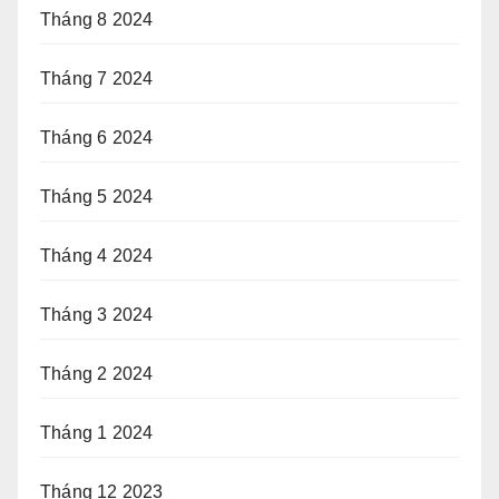
Tháng 8 2024
Tháng 7 2024
Tháng 6 2024
Tháng 5 2024
Tháng 4 2024
Tháng 3 2024
Tháng 2 2024
Tháng 1 2024
Tháng 12 2023