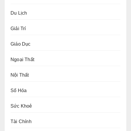
Du Lịch
Giải Trí
Giáo Dục
Ngoại Thất
Nội Thất
Số Hóa
Sức Khoẻ
Tài Chính