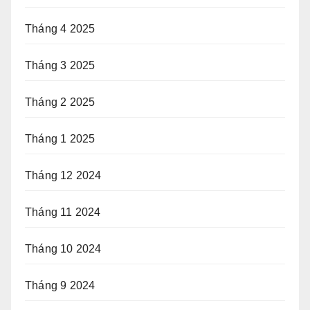
Tháng 4 2025
Tháng 3 2025
Tháng 2 2025
Tháng 1 2025
Tháng 12 2024
Tháng 11 2024
Tháng 10 2024
Tháng 9 2024