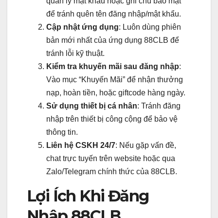
quản lý mật khẩu hoặc ghi chú bảo mật
để tránh quên tên đăng nhập/mật khẩu.
Cập nhật ứng dụng
: Luôn dùng phiên
bản mới nhất của ứng dụng 88CLB để
tránh lỗi kỹ thuật.
Kiểm tra khuyến mãi sau đăng nhập
:
Vào mục “Khuyến Mãi” để nhận thưởng
nạp, hoàn tiền, hoặc giftcode hàng ngày.
Sử dụng thiết bị cá nhân
: Tránh đăng
nhập trên thiết bị công cộng để bảo vệ
thông tin.
Liên hệ CSKH 24/7
: Nếu gặp vấn đề,
chat trực tuyến trên website hoặc qua
Zalo/Telegram chính thức của 88CLB.
Lợi Ích Khi Đăng
Nhập 88CLB