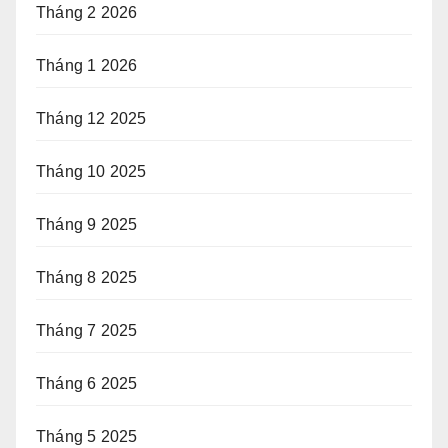
Tháng 2 2026
Tháng 1 2026
Tháng 12 2025
Tháng 10 2025
Tháng 9 2025
Tháng 8 2025
Tháng 7 2025
Tháng 6 2025
Tháng 5 2025