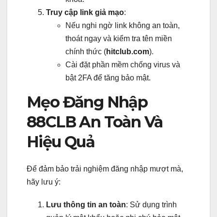
Truy cập link giả mạo
:
Nếu nghi ngờ link không an toàn,
thoát ngay và kiểm tra tên miền
chính thức (
hitclub.com
).
Cài đặt phần mềm chống virus và
bật 2FA để tăng bảo mật.
Mẹo Đăng Nhập
88CLB An Toàn Và
Hiệu Quả
Để đảm bảo trải nghiệm đăng nhập mượt mà,
hãy lưu ý:
Lưu thông tin an toàn
: Sử dụng trình