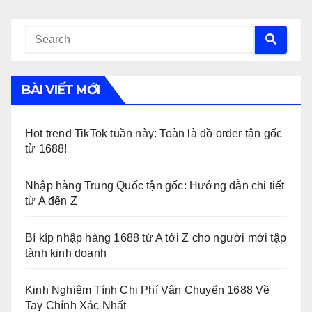
BÀI VIẾT MỚI
Hot trend TikTok tuần này: Toàn là đồ order tận gốc
từ 1688!
Nhập hàng Trung Quốc tận gốc: Hướng dẫn chi tiết
từ A đến Z
Bí kíp nhập hàng 1688 từ A tới Z cho người mới tập
tành kinh doanh
Kinh Nghiệm Tính Chi Phí Vận Chuyển 1688 Về
Tay Chính Xác Nhất