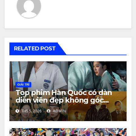
RELATED POST
GIẢI TRÍ
Top phim Hàn Quốc có dàn
diễn viên đẹp không góc
chết
TH5 5, 2026
ADMIN