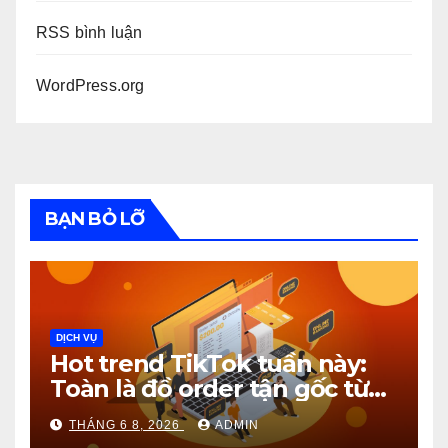
RSS bình luận
WordPress.org
BẠN BỎ LỠ
DỊCH VỤ
Hot trend TikTok tuần này:
Toàn là đồ order tận gốc từ
1688!
THÁNG 6 8, 2026
ADMIN