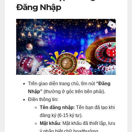
Đăng Nhập
Trên giao diện trang chủ, tìm nút
“Đăng
Nhập”
(thường ở góc trên bên phải).
Điền thông tin:
Tên đăng nhập
: Tên bạn đã tạo khi
đăng ký (6-15 ký tự).
Mật khẩu
: Mật khẩu đã thiết lập, lưu
ý phân biệt chữ hoa/thường.