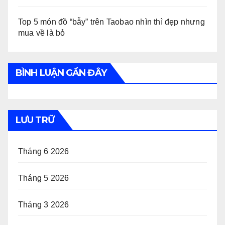
Top 5 món đồ “bẫy” trên Taobao nhìn thì đẹp nhưng
mua về là bỏ
BÌNH LUẬN GẦN ĐÂY
LƯU TRỮ
Tháng 6 2026
Tháng 5 2026
Tháng 3 2026