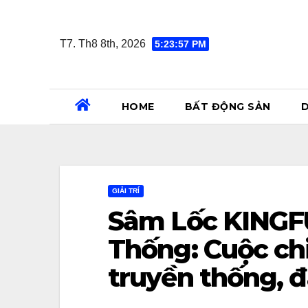
Skip
to
T7. Th8 8th, 2026
5:23:58 PM
content
HOME
BẤT ĐỘNG SẢN
D
GIẢI TRÍ
Sâm Lốc KINGF
Thống: Cuộc ch
truyền thống, đ