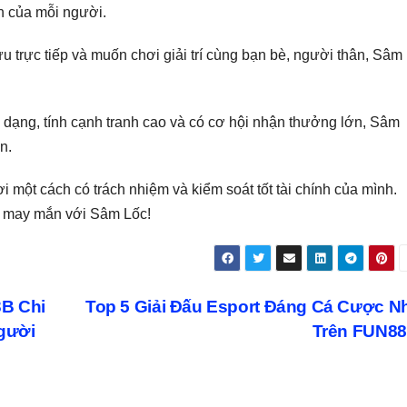
h của mỗi người.
ưu trực tiếp và muốn chơi giải trí cùng bạn bè, người thân, Sâm
a dạng, tính cạnh tranh cao và có cơ hội nhận thưởng lớn, Sâm
n.
 một cách có trách nhiệm và kiểm soát tốt tài chính của mình.
và may mắn với Sâm Lốc!
B Chi
Top 5 Giải Đấu Esport Đáng Cá Cược N
gười
Trên FUN8