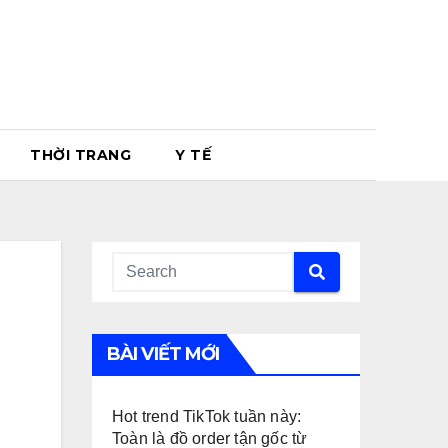
THỜI TRANG
Y TẾ
BÀI VIẾT MỚI
Hot trend TikTok tuần này:
Toàn là đồ order tận gốc từ