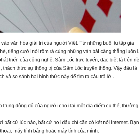
vào văn hóa giải trí của người Việt. Từ những buổi tụ tập gia
hè, tiếng cười nói rôm rả cùng những ván bài căng thẳng luôn l
hát triển của công nghệ, Sâm Lốc trực tuyến, đặc biệt là trên n
, thách thức sự thống trị của Sâm Lốc truyền thống. Vậy đâu là
h và so sánh hai hình thức này để tìm ra câu trả lời.
p trung đông đủ của người chơi tại một địa điểm cụ thể, thường
bất cứ lúc nào, bất cứ nơi đâu chỉ cần có kết nối internet. Bạn
 thoại, máy tính bảng hoặc máy tính của mình.