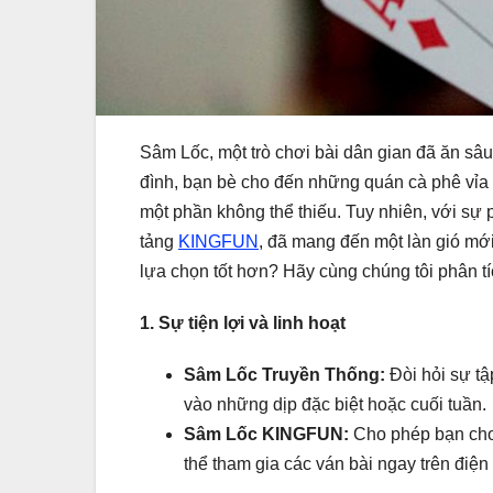
Sâm Lốc, một trò chơi bài dân gian đã ăn sâu 
đình, bạn bè cho đến những quán cà phê vỉa 
một phần không thể thiếu. Tuy nhiên, với sự p
tảng
KINGFUN
, đã mang đến một làn gió mới
lựa chọn tốt hơn? Hãy cùng chúng tôi phân tíc
1. Sự tiện lợi và linh hoạt
Sâm Lốc Truyền Thống:
Đòi hỏi sự tậ
vào những dịp đặc biệt hoặc cuối tuần.
Sâm Lốc KINGFUN:
Cho phép bạn chơi 
thể tham gia các ván bài ngay trên điện