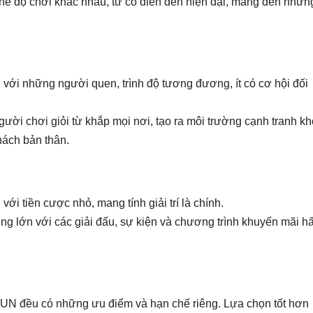
ế độ chơi khác nhau, từ cổ điển đến hiện đại, mang đến nhữn
ới những người quen, trình độ tương đương, ít có cơ hội đối
ời chơi giỏi từ khắp mọi nơi, tạo ra môi trường cạnh tranh k
thách bản thân.
ới tiền cược nhỏ, mang tính giải trí là chính.
g lớn với các giải đấu, sự kiện và chương trình khuyến mãi h
N đều có những ưu điểm và hạn chế riêng. Lựa chọn tốt hơn