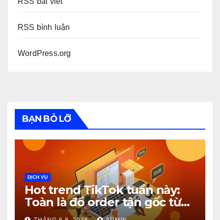
RSS bài viết
RSS bình luận
WordPress.org
BẠN BỎ LỠ
DỊCH VỤ
Hot trend TikTok tuần này:
Toàn là đồ order tận gốc từ
1688!
THÁNG 6 8, 2026
ADMIN