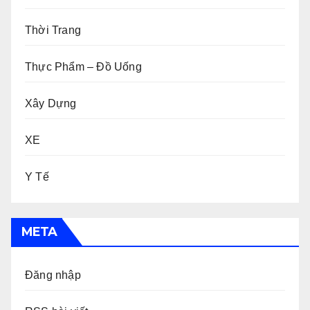
Thời Trang
Thực Phẩm – Đồ Uống
Xây Dựng
XE
Y Tế
META
Đăng nhập