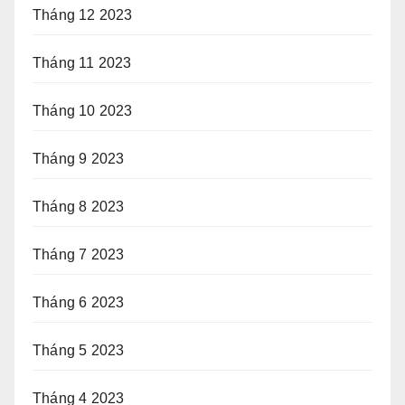
Tháng 12 2023
Tháng 11 2023
Tháng 10 2023
Tháng 9 2023
Tháng 8 2023
Tháng 7 2023
Tháng 6 2023
Tháng 5 2023
Tháng 4 2023