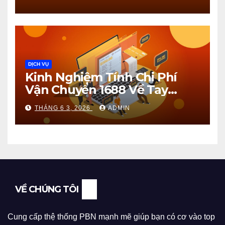
DỊCH VỤ
Kinh Nghiệm Tính Chi Phí
Vận Chuyển 1688 Về Tay
Chính Xác Nhất
THÁNG 6 3, 2026
ADMIN
VỀ CHÚNG TÔI
Cung cấp thệ thống PBN mạnh mẽ giúp bạn có cơ vào top