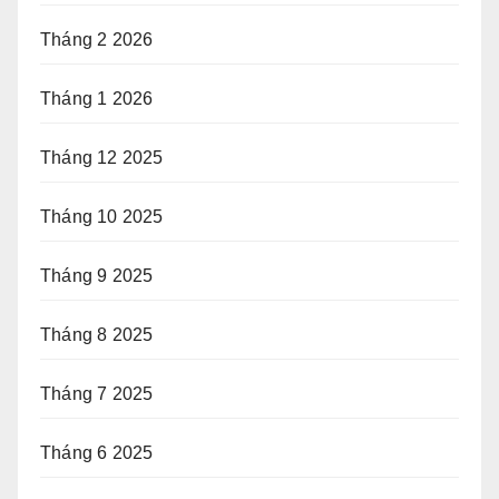
Tháng 2 2026
Tháng 1 2026
Tháng 12 2025
Tháng 10 2025
Tháng 9 2025
Tháng 8 2025
Tháng 7 2025
Tháng 6 2025