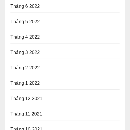
Tháng 6 2022
Tháng 5 2022
Tháng 4 2022
Tháng 3 2022
Tháng 2 2022
Tháng 1 2022
Tháng 12 2021
Tháng 11 2021
Tháng 10 2021