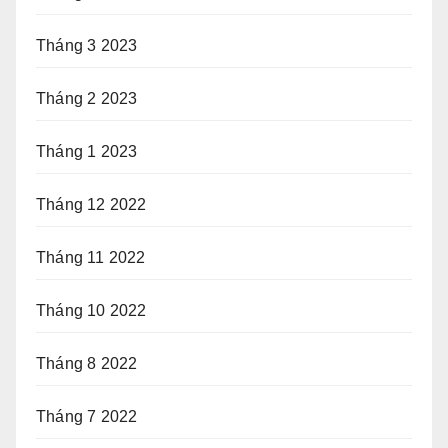
Tháng 3 2023
Tháng 2 2023
Tháng 1 2023
Tháng 12 2022
Tháng 11 2022
Tháng 10 2022
Tháng 8 2022
Tháng 7 2022