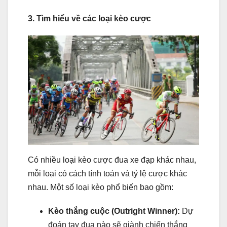
3. Tìm hiểu về các loại kèo cược
Có nhiều loại kèo cược đua xe đạp khác nhau,
mỗi loại có cách tính toán và tỷ lệ cược khác
nhau. Một số loại kèo phổ biến bao gồm:
Kèo thắng cuộc (Outright Winner):
Dự
đoán tay đua nào sẽ giành chiến thắng