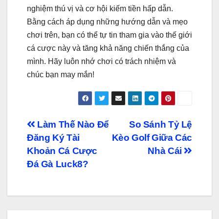
nghiệm thú vị và cơ hội kiếm tiền hấp dẫn.
Bằng cách áp dụng những hướng dẫn và mẹo
chơi trên, bạn có thể tự tin tham gia vào thế giới
cá cược này và tăng khả năng chiến thắng của
mình. Hãy luôn nhớ chơi có trách nhiệm và
chúc bạn may mắn!
Điều
Làm Thế Nào Để
So Sánh Tỷ Lệ
Đăng Ký Tài
Kèo Golf Giữa Các
hướng
Khoản Cá Cược
Nhà Cái
bài
Đá Gà Luck8?
viết