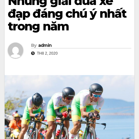
Những giải đua xe
đạp đáng chú ý nhất
trong năm
By
admin
TH8 2, 2020