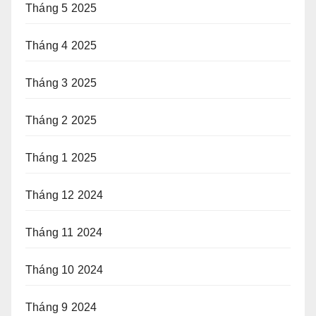
Tháng 5 2025
Tháng 4 2025
Tháng 3 2025
Tháng 2 2025
Tháng 1 2025
Tháng 12 2024
Tháng 11 2024
Tháng 10 2024
Tháng 9 2024