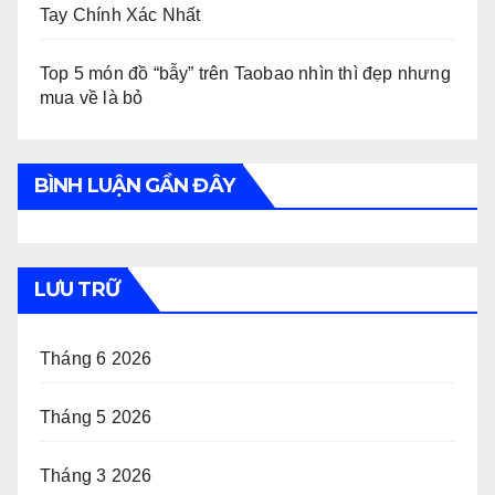
Tay Chính Xác Nhất
Top 5 món đồ “bẫy” trên Taobao nhìn thì đẹp nhưng
mua về là bỏ
BÌNH LUẬN GẦN ĐÂY
LƯU TRỮ
Tháng 6 2026
Tháng 5 2026
Tháng 3 2026