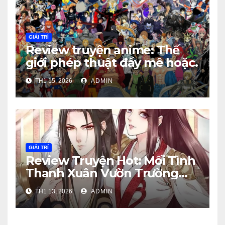
GIẢI TRÍ
Review truyện anime: Thế
giới phép thuật đầy mê hoặc.
TH1 15, 2026
ADMIN
GIẢI TRÍ
Review Truyện Hot: Mối Tình
Thanh Xuân Vườn Trường
Đáng Đọc Nhất.
TH1 13, 2026
ADMIN