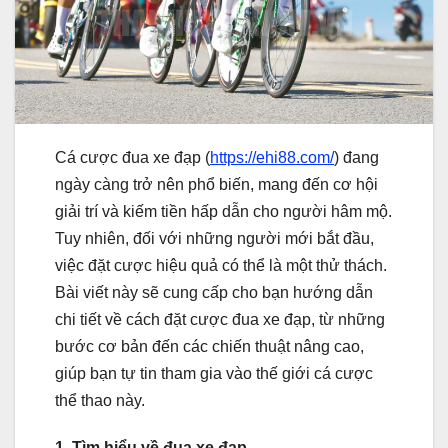
Cá cược đua xe đạp (
https://ehi88.com/
) đang
ngày càng trở nên phổ biến, mang đến cơ hội
giải trí và kiếm tiền hấp dẫn cho người hâm mộ.
Tuy nhiên, đối với những người mới bắt đầu,
việc đặt cược hiệu quả có thể là một thử thách.
Bài viết này sẽ cung cấp cho bạn hướng dẫn
chi tiết về cách đặt cược đua xe đạp, từ những
bước cơ bản đến các chiến thuật nâng cao,
giúp bạn tự tin tham gia vào thế giới cá cược
thể thao này.
1. Tìm hiểu về đua xe đạp