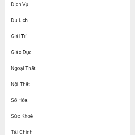
Dịch Vụ
Du Lịch
Giải Trí
Giáo Dục
Ngoại Thất
Nội Thất
Số Hóa
Sức Khoẻ
Tài Chính