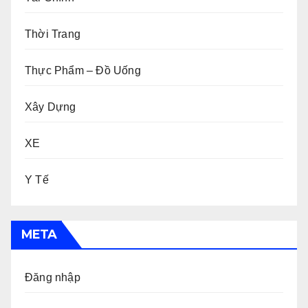
Thời Trang
Thực Phẩm – Đồ Uống
Xây Dựng
XE
Y Tế
META
Đăng nhập