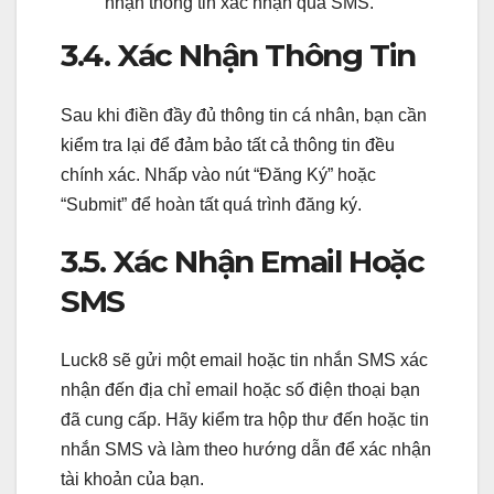
nhận thông tin xác nhận qua SMS.
3.4. Xác Nhận Thông Tin
Sau khi điền đầy đủ thông tin cá nhân, bạn cần
kiểm tra lại để đảm bảo tất cả thông tin đều
chính xác. Nhấp vào nút “Đăng Ký” hoặc
“Submit” để hoàn tất quá trình đăng ký.
3.5. Xác Nhận Email Hoặc
SMS
Luck8 sẽ gửi một email hoặc tin nhắn SMS xác
nhận đến địa chỉ email hoặc số điện thoại bạn
đã cung cấp. Hãy kiểm tra hộp thư đến hoặc tin
nhắn SMS và làm theo hướng dẫn để xác nhận
tài khoản của bạn.