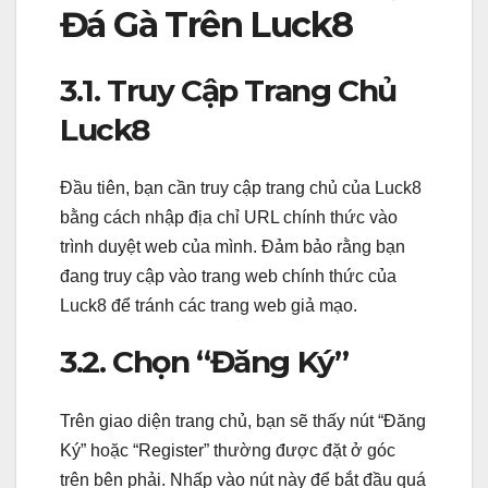
Đá Gà Trên Luck8
3.1. Truy Cập Trang Chủ
Luck8
Đầu tiên, bạn cần truy cập trang chủ của Luck8
bằng cách nhập địa chỉ URL chính thức vào
trình duyệt web của mình. Đảm bảo rằng bạn
đang truy cập vào trang web chính thức của
Luck8 để tránh các trang web giả mạo.
3.2. Chọn “Đăng Ký”
Trên giao diện trang chủ, bạn sẽ thấy nút “Đăng
Ký” hoặc “Register” thường được đặt ở góc
trên bên phải. Nhấp vào nút này để bắt đầu quá