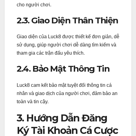
cho người chơi.
2.3. Giao Diện Thân Thiện
Giao diện của Luck8 được thiết kế đơn giản, dễ
sử dụng, giúp người chơi dễ dàng tìm kiếm và
tham gia các trận đấu yêu thích.
2.4. Bảo Mật Thông Tin
Luck8 cam kết bảo mật tuyệt đối thông tin cá
nhân và giao dịch của người chơi, đảm bảo an
toàn và tin cậy.
3. Hướng Dẫn Đăng
Ký Tài Khoản Cá Cược