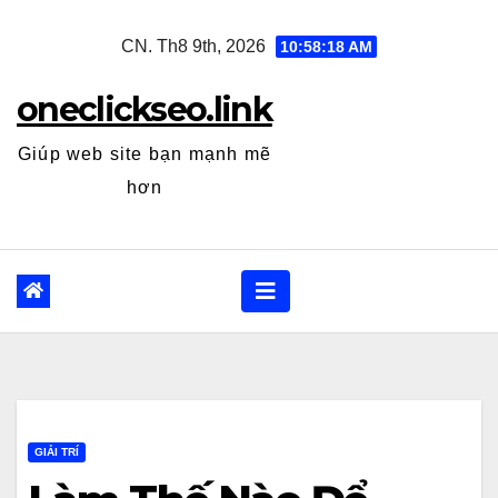
Skip
CN. Th8 9th, 2026
10:58:20 AM
to
content
oneclickseo.link
Giúp web site bạn mạnh mẽ
hơn
GIẢI TRÍ