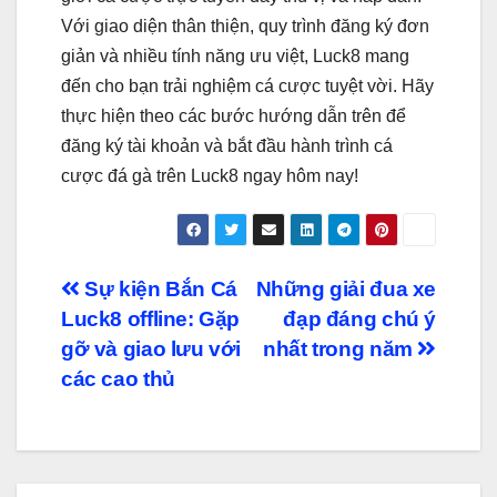
Với giao diện thân thiện, quy trình đăng ký đơn
giản và nhiều tính năng ưu việt, Luck8 mang
đến cho bạn trải nghiệm cá cược tuyệt vời. Hãy
thực hiện theo các bước hướng dẫn trên để
đăng ký tài khoản và bắt đầu hành trình cá
cược đá gà trên Luck8 ngay hôm nay!
Điều
Sự kiện Bắn Cá
Những giải đua xe
Luck8 offline: Gặp
đạp đáng chú ý
hướng
gỡ và giao lưu với
nhất trong năm
bài
các cao thủ
viết