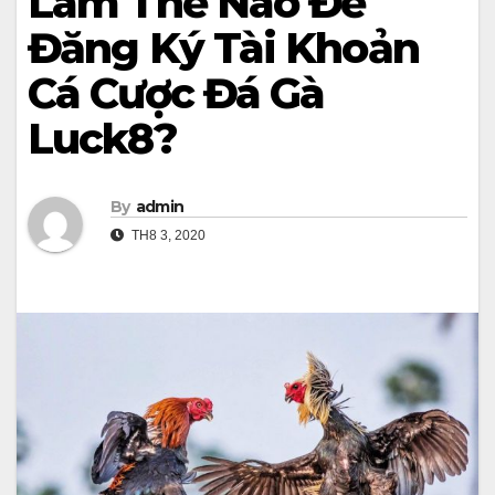
Làm Thế Nào Để
Đăng Ký Tài Khoản
Cá Cược Đá Gà
Luck8?
By
admin
TH8 3, 2020