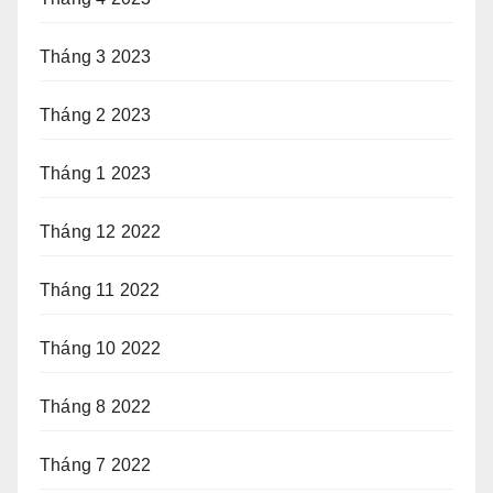
Tháng 3 2023
Tháng 2 2023
Tháng 1 2023
Tháng 12 2022
Tháng 11 2022
Tháng 10 2022
Tháng 8 2022
Tháng 7 2022