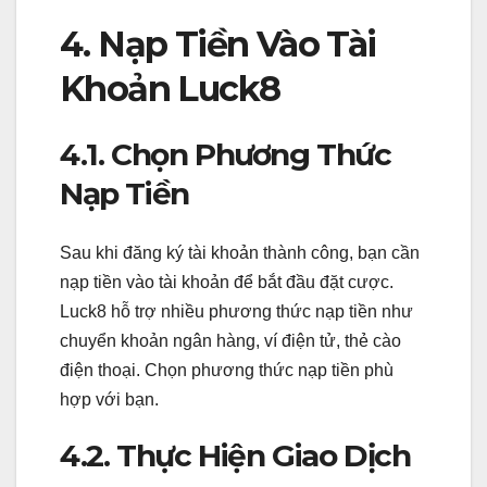
4. Nạp Tiền Vào Tài
Khoản Luck8
4.1. Chọn Phương Thức
Nạp Tiền
Sau khi đăng ký tài khoản thành công, bạn cần
nạp tiền vào tài khoản để bắt đầu đặt cược.
Luck8 hỗ trợ nhiều phương thức nạp tiền như
chuyển khoản ngân hàng, ví điện tử, thẻ cào
điện thoại. Chọn phương thức nạp tiền phù
hợp với bạn.
4.2. Thực Hiện Giao Dịch