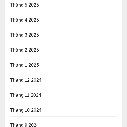
Tháng 5 2025
Tháng 4 2025
Tháng 3 2025
Tháng 2 2025
Tháng 1 2025
Tháng 12 2024
Tháng 11 2024
Tháng 10 2024
Tháng 9 2024