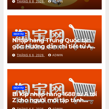
THÁNG 6 8, 2026
ADMIN
DỊCH VỤ
Nhập hàng Trung Quốc tận
gốc: Hướng dẫn chi tiết từ A
đến Z
THÁNG 6 6, 2026
ADMIN
DỊCH VỤ
Bí kíp nhập hàng 1688 từ A tới
Z cho người mới tập tành
kinh doanh