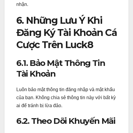
nhận.
6. Những Lưu Ý Khi
Đăng Ký Tài Khoản Cá
Cược Trên Luck8
6.1. Bảo Mật Thông Tin
Tài Khoản
Luôn bảo mật thông tin đăng nhập và mật khẩu
của bạn. Không chia sẻ thông tin này với bất kỳ
ai để tránh bị lừa đảo.
6.2. Theo Dõi Khuyến Mãi