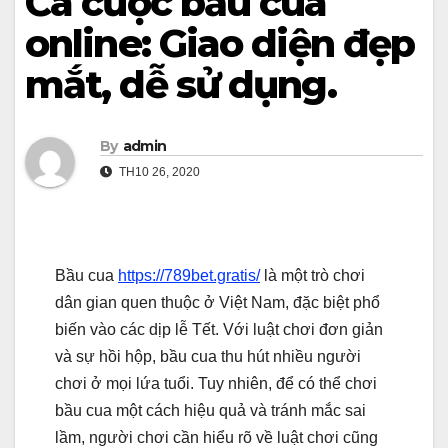
Cá cược bầu cua
online: Giao diện đẹp
mắt, dễ sử dụng.
By
admin
TH10 26, 2020
Bầu cua
https://789bet.gratis/
là một trò chơi
dân gian quen thuộc ở Việt Nam, đặc biệt phổ
biến vào các dịp lễ Tết. Với luật chơi đơn giản
và sự hồi hộp, bầu cua thu hút nhiều người
chơi ở mọi lứa tuổi. Tuy nhiên, để có thể chơi
bầu cua một cách hiệu quả và tránh mắc sai
lầm, người chơi cần hiểu rõ về luật chơi cũng