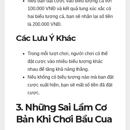
Nếu bạn đặt cược vào biểu tượng cá với
100.000 VNĐ và kết quả tung xúc xắc có
hai biểu tượng cá, bạn sẽ nhận lại số tiền
là 200.000 VNĐ.
Các Lưu Ý Khác
Trong mỗi lượt chơi, người chơi có thể
đặt cược vào nhiều biểu tượng khác
nhau để tăng khả năng thắng.
Nếu không có biểu tượng nào mà bạn đặt
cược xuất hiện, bạn sẽ mất số tiền đã đặt
cược.
3. Những Sai Lầm Cơ
Bản Khi Chơi Bầu Cua