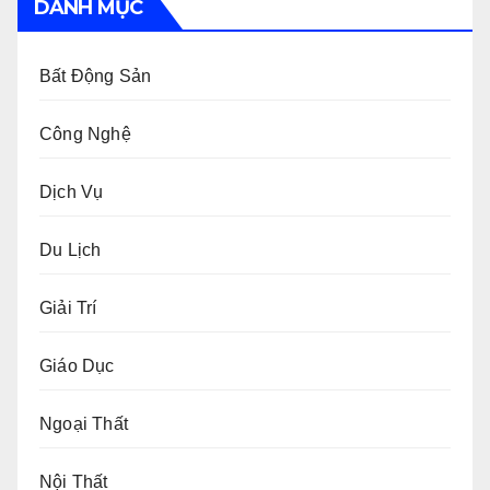
DANH MỤC
Bất Động Sản
Công Nghệ
Dịch Vụ
Du Lịch
Giải Trí
Giáo Dục
Ngoại Thất
Nội Thất