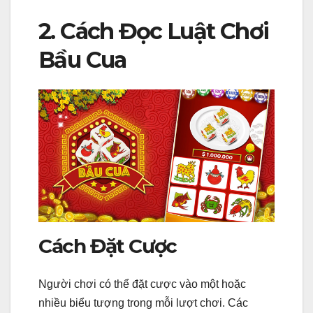
2. Cách Đọc Luật Chơi
Bầu Cua
Cách Đặt Cược
Người chơi có thể đặt cược vào một hoặc
nhiều biểu tượng trong mỗi lượt chơi. Các