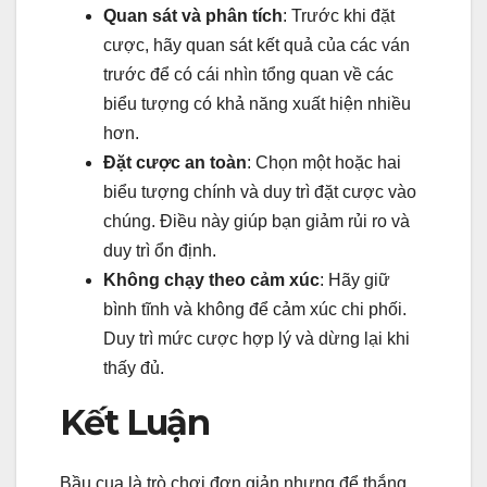
Quan sát và phân tích
: Trước khi đặt
cược, hãy quan sát kết quả của các ván
trước để có cái nhìn tổng quan về các
biểu tượng có khả năng xuất hiện nhiều
hơn.
Đặt cược an toàn
: Chọn một hoặc hai
biểu tượng chính và duy trì đặt cược vào
chúng. Điều này giúp bạn giảm rủi ro và
duy trì ổn định.
Không chạy theo cảm xúc
: Hãy giữ
bình tĩnh và không để cảm xúc chi phối.
Duy trì mức cược hợp lý và dừng lại khi
thấy đủ.
Kết Luận
Bầu cua là trò chơi đơn giản nhưng để thắng