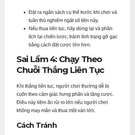
Đặt ra ngân sách cụ thể trước khi chơi và
tuân thủ nghiêm ngặt số tiền này.
Nếu thua liên tục, hãy dừng lại và phân
tích lại chiến lược, tránh tình trạng gỡ gạc
bằng cách đặt cược lớn hơn.
Sai Lầm 4: Chạy Theo
Chuỗi Thắng Liên Tục
Khi thắng liên tục, người chơi thường dễ bị
cuốn theo cảm giác hưng phấn và tăng cược.
Điều này tiềm ẩn rủi ro lớn nếu người chơi
không may mắn và thua một ván lớn.
Cách Tránh