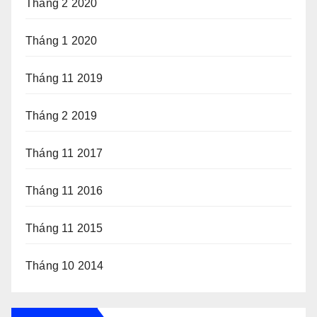
Tháng 2 2020
Tháng 1 2020
Tháng 11 2019
Tháng 2 2019
Tháng 11 2017
Tháng 11 2016
Tháng 11 2015
Tháng 10 2014