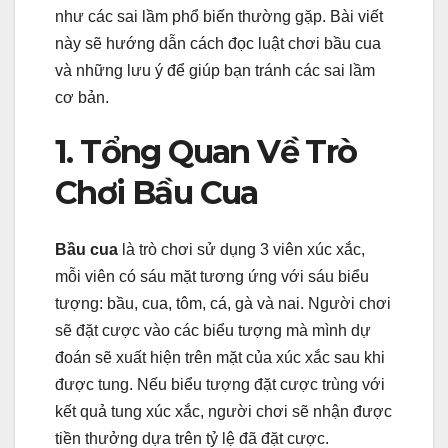
như các sai lầm phổ biến thường gặp. Bài viết
này sẽ hướng dẫn cách đọc luật chơi bầu cua
và những lưu ý để giúp bạn tránh các sai lầm
cơ bản.
1. Tổng Quan Về Trò
Chơi Bầu Cua
Bầu cua
là trò chơi sử dụng 3 viên xúc xắc,
mỗi viên có sáu mặt tương ứng với sáu biểu
tượng: bầu, cua, tôm, cá, gà và nai. Người chơi
sẽ đặt cược vào các biểu tượng mà mình dự
đoán sẽ xuất hiện trên mặt của xúc xắc sau khi
được tung. Nếu biểu tượng đặt cược trùng với
kết quả tung xúc xắc, người chơi sẽ nhận được
tiền thưởng dựa trên tỷ lệ đã đặt cược.