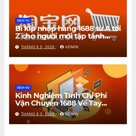
DỊCH VỤ
Bí kíp nhập hàng 1688 từ A tới
Z cho người mới tập tành
kinh doanh
THÁNG 6 5, 2026
ADMIN
DỊCH VỤ
Kinh Nghiệm Tính Chi Phí
Vận Chuyển 1688 Về Tay
Chính Xác Nhất
THÁNG 6 3, 2026
ADMIN