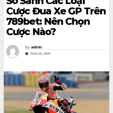
So Sánh Các Loại
Cược Đua Xe GP Trên
789bet: Nên Chọn
Cược Nào?
By
admin
TH10 26, 2020