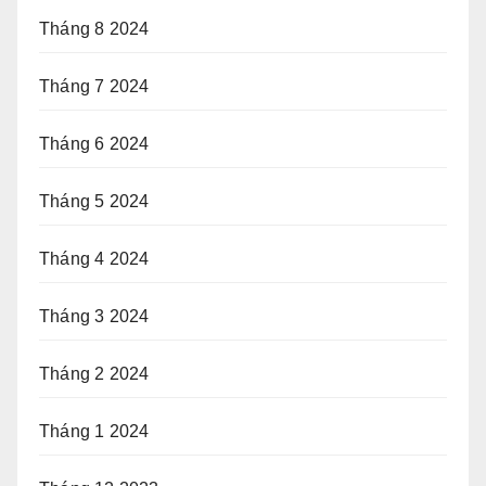
Tháng 8 2024
Tháng 7 2024
Tháng 6 2024
Tháng 5 2024
Tháng 4 2024
Tháng 3 2024
Tháng 2 2024
Tháng 1 2024