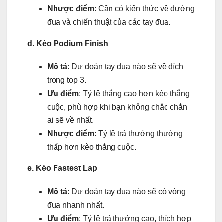
Nhược điểm
: Cần có kiến thức về đường
đua và chiến thuật của các tay đua.
d. Kèo Podium Finish
Mô tả
: Dự đoán tay đua nào sẽ về đích
trong top 3.
Ưu điểm
: Tỷ lệ thắng cao hơn kèo thắng
cuộc, phù hợp khi bạn không chắc chắn
ai sẽ về nhất.
Nhược điểm
: Tỷ lệ trả thưởng thường
thấp hơn kèo thắng cuộc.
e. Kèo Fastest Lap
Mô tả
: Dự đoán tay đua nào sẽ có vòng
đua nhanh nhất.
Ưu điểm
: Tỷ lệ trả thưởng cao, thích hợp