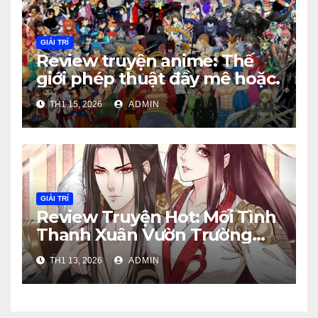
GIẢI TRÍ
Review truyện anime: Thế
giới phép thuật đầy mê hoặc.
TH1 15, 2026
ADMIN
GIẢI TRÍ
Review Truyện Hot: Mối Tình
Thanh Xuân Vườn Trường
Đáng Đọc Nhất.
TH1 13, 2026
ADMIN