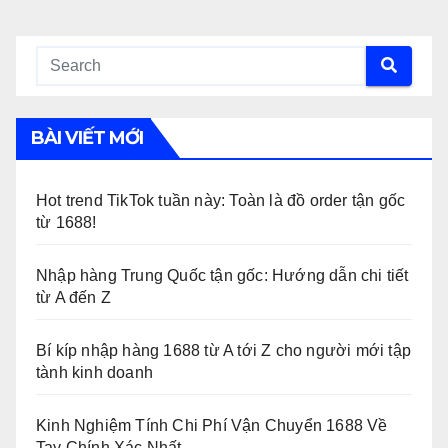
BÀI VIẾT MỚI
Hot trend TikTok tuần này: Toàn là đồ order tận gốc
từ 1688!
Nhập hàng Trung Quốc tận gốc: Hướng dẫn chi tiết
từ A đến Z
Bí kíp nhập hàng 1688 từ A tới Z cho người mới tập
tành kinh doanh
Kinh Nghiệm Tính Chi Phí Vận Chuyển 1688 Về
Tay Chính Xác Nhất