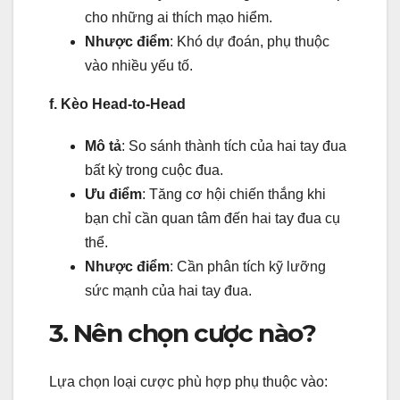
cho những ai thích mạo hiểm.
Nhược điểm
: Khó dự đoán, phụ thuộc
vào nhiều yếu tố.
f. Kèo Head-to-Head
Mô tả
: So sánh thành tích của hai tay đua
bất kỳ trong cuộc đua.
Ưu điểm
: Tăng cơ hội chiến thắng khi
bạn chỉ cần quan tâm đến hai tay đua cụ
thể.
Nhược điểm
: Cần phân tích kỹ lưỡng
sức mạnh của hai tay đua.
3. Nên chọn cược nào?
Lựa chọn loại cược phù hợp phụ thuộc vào: