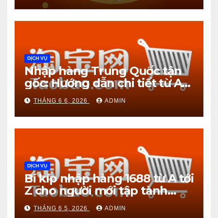
DỊCH VỤ
Nhập hàng Trung Quốc tận
gốc: Hướng dẫn chi tiết từ A
đến Z
THÁNG 6 6, 2026
ADMIN
DỊCH VỤ
Bí kíp nhập hàng 1688 từ A tới
Z cho người mới tập tành
kinh doanh
THÁNG 6 5, 2026
ADMIN