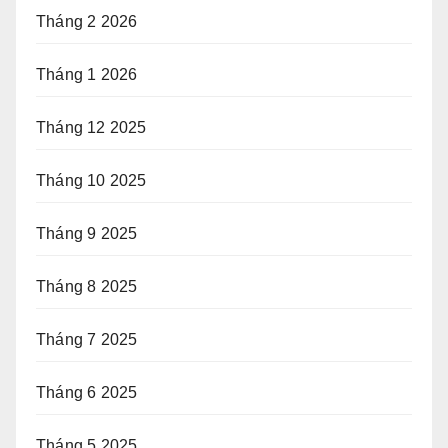
Tháng 2 2026
Tháng 1 2026
Tháng 12 2025
Tháng 10 2025
Tháng 9 2025
Tháng 8 2025
Tháng 7 2025
Tháng 6 2025
Tháng 5 2025