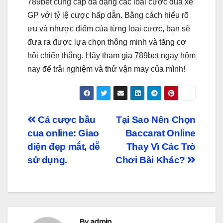
789bet cung cấp đa dạng các loại cược đua xe
GP với tỷ lệ cược hấp dẫn. Bằng cách hiểu rõ
ưu và nhược điểm của từng loại cược, bạn sẽ
đưa ra được lựa chọn thông minh và tăng cơ
hội chiến thắng. Hãy tham gia 789bet ngay hôm
nay để trải nghiệm và thử vận may của mình!
Điều
Cá cược bầu
Tại Sao Nên Chọn
cua online: Giao
Baccarat Online
hướng
diện đẹp mắt, dễ
Thay Vì Các Trò
bài
sử dụng.
Chơi Bài Khác?
viết
By
admin